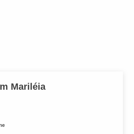
im Mariléia
one