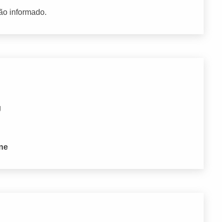
ão informado.
J
one