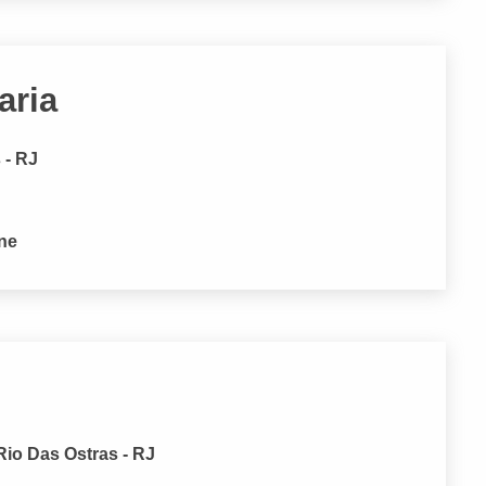
aria
 - RJ
one
io Das Ostras - RJ