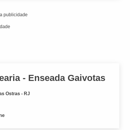
a publicidade
idade
aria - Enseada Gaivotas
s Ostras - RJ
one