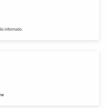
ão informado.
J
one