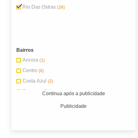
Rio Das Ostras
(26)
Bairros
Ancora
(1)
Centro
(6)
Costa Azul
(2)
Enseada Gaivotas
(1)
Continua após a publicidade
Jardim Miramar
(1)
Publicidade
Jd Marilea
(2)
Liberdade
(1)
Nova Cidade
(2)