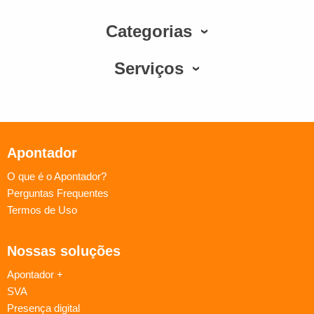
Categorias
Serviços
Apontador
O que é o Apontador?
Perguntas Frequentes
Termos de Uso
Nossas soluções
Apontador +
SVA
Presença digital