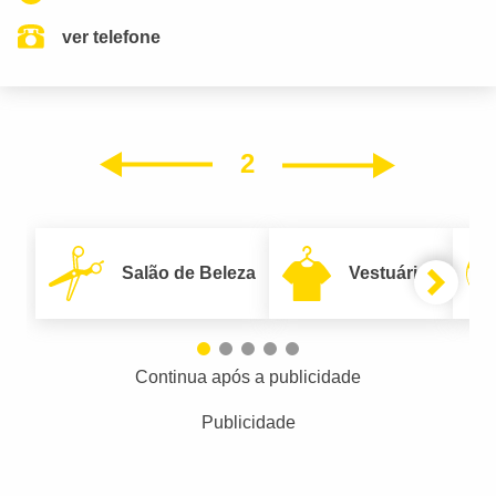
ver telefone
2
Próxim
Anterior
Salão de Beleza
Vestuário
Continua após a publicidade
Publicidade