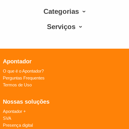
Categorias
Serviços
Apontador
O que é o Apontador?
Perguntas Frequentes
Termos de Uso
Nossas soluções
Apontador +
SVA
Presença digital