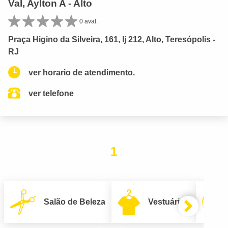
Val, Aylton A - Alto
0 aval.
Praça Higino da Silveira, 161, lj 212, Alto, Teresópolis -
RJ
ver horario de atendimento.
ver telefone
1
Salão de Beleza
Vestuário