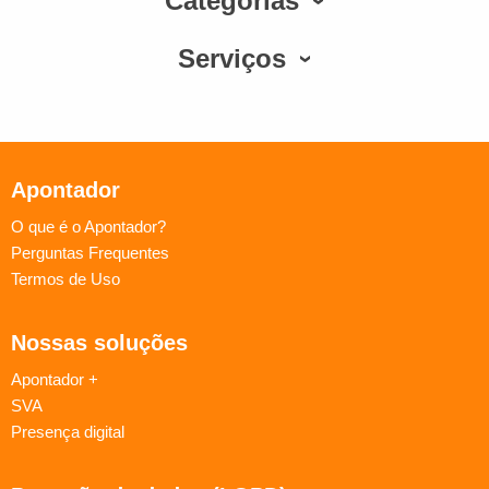
Categorias
Serviços
Apontador
O que é o Apontador?
Perguntas Frequentes
Termos de Uso
Nossas soluções
Apontador +
SVA
Presença digital