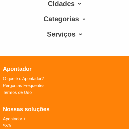
Cidades
Categorias
Serviços
Apontador
O que é o Apontador?
Perguntas Frequentes
Termos de Uso
Nossas soluções
Apontador +
SVA