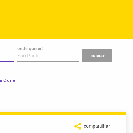
onde quiser:
buscar
da Carne
compartilhar