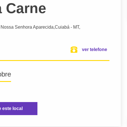
a Carne
 , Nossa Senhora Aparecida,
Cuiabá
- MT,
ver telefone
obre
e este local