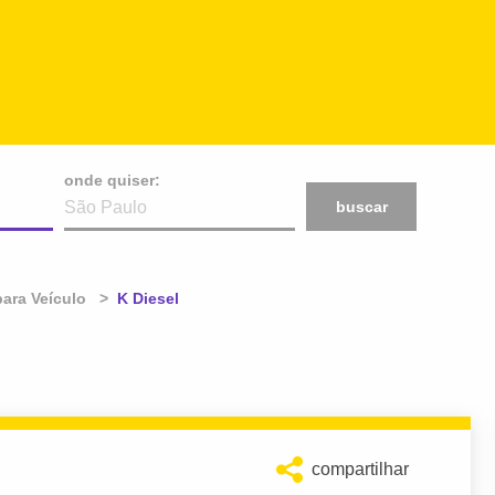
onde quiser:
buscar
ara Veículo
Atual:
K Diesel
compartilhar