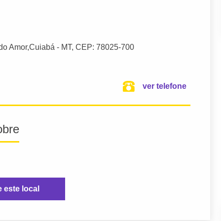
 do Amor,
Cuiabá
- MT,
CEP: 78025-700
ver telefone
obre
e este local