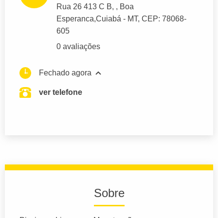
Rua 26 413 C B
, , Boa
Esperanca,
Cuiabá
- MT,
CEP: 78068-
605
0 avaliações
Fechado agora
ver telefone
Sobre