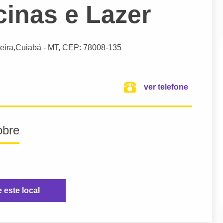
cinas e Lazer
xeira,
Cuiabá
- MT,
CEP: 78008-135
ver telefone
obre
e este local