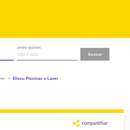
onde quiser:
buscar
zer
Atual:
Elizeu Piscinas e Lazer
compartilhar