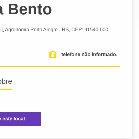
a Bento
Slj, Agronomia,
Porto Alegre
- RS,
CEP: 91540-000
telefone não informado.
obre
e este local