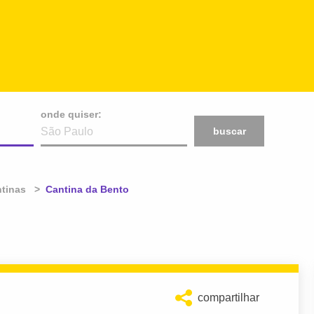
onde quiser:
buscar
tinas
Atual:
Cantina da Bento
compartilhar