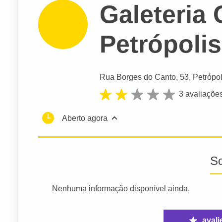
Galeteria C
Petrópolis
Rua Borges do Canto
, 53, Petrópol
3 avaliaçõe
Aberto agora
S
Nenhuma informação disponível ainda.
avali