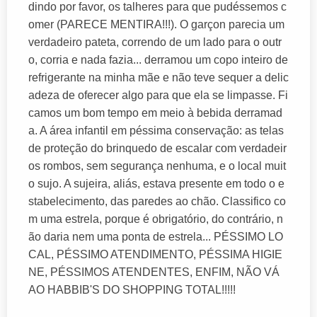
dindo por favor, os talheres para que pudéssemos c
omer (PARECE MENTIRA!!!). O garçon parecia um
verdadeiro pateta, correndo de um lado para o outr
o, corria e nada fazia... derramou um copo inteiro de
refrigerante na minha mãe e não teve sequer a delic
adeza de oferecer algo para que ela se limpasse. Fi
camos um bom tempo em meio à bebida derramad
a. A área infantil em péssima conservação: as telas
de proteção do brinquedo de escalar com verdadeir
os rombos, sem segurança nenhuma, e o local muit
o sujo. A sujeira, aliás, estava presente em todo o e
stabelecimento, das paredes ao chão. Classifico co
m uma estrela, porque é obrigatório, do contrário, n
ão daria nem uma ponta de estrela... PÉSSIMO LO
CAL, PÉSSIMO ATENDIMENTO, PÉSSIMA HIGIE
NE, PÉSSIMOS ATENDENTES, ENFIM, NÃO VÁ
AO HABBIB'S DO SHOPPING TOTAL!!!!!