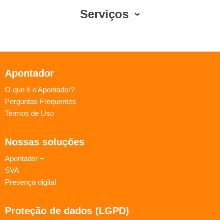
Serviços
Apontador
O que é o Apontador?
Perguntas Frequentes
Termos de Uso
Nossas soluções
Apontador +
SVA
Presença digital
Proteção de dados (LGPD)