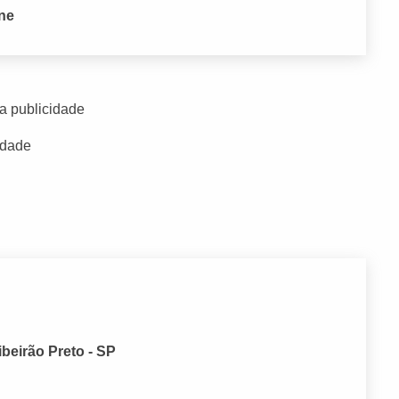
one
a publicidade
idade
ibeirão Preto - SP