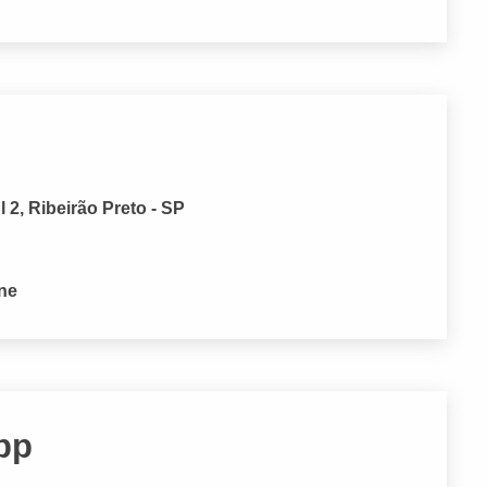
 2, Ribeirão Preto - SP
one
pp