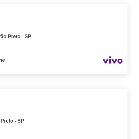
rão Preto - SP
one
 Preto - SP