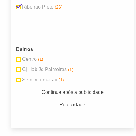
Ribeirao Preto
(26)
Bairros
Centro
(1)
Cj Hab Jd Palmeiras
(1)
Sem Informacao
(1)
Setor Central
(12)
Continua após a publicidade
Subsetor Norte 1
(3)
Publicidade
Subsetor Norte Um
(1)
Subsetor Oeste 5
(1)
Subsetor Sul 1
(2)