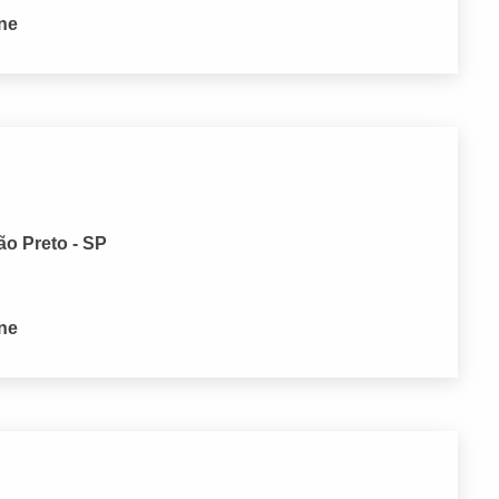
one
ão Preto - SP
one