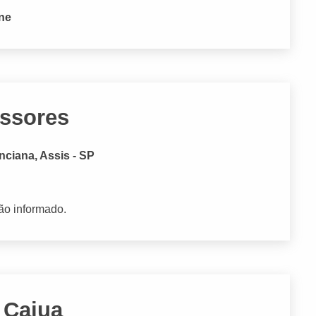
one
ssores
nciana, Assis - SP
ão informado.
 Caiua