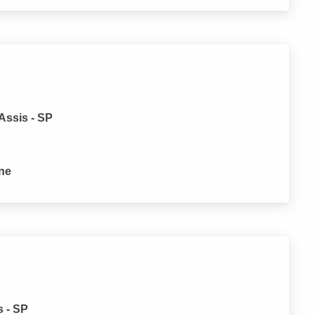
Assis - SP
one
s - SP