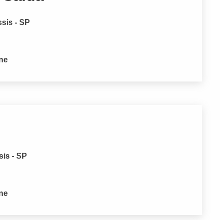
sis - SP
one
sis - SP
one