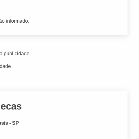
ão informado.
a publicidade
idade
Pecas
sis - SP