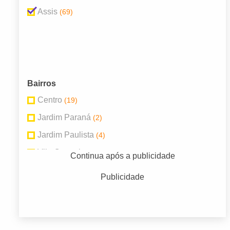
Assis
(69)
Bairros
Centro
(19)
Jardim Paraná
(2)
Jardim Paulista
(4)
Vila Central
(2)
Continua após a publicidade
Vila Clementina
(3)
Publicidade
Vila Mercedes
(4)
Vila Nova Santana
(3)
Vila Prudenciana
(3)