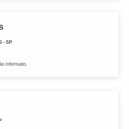
s
S - SP
ão informado.
P