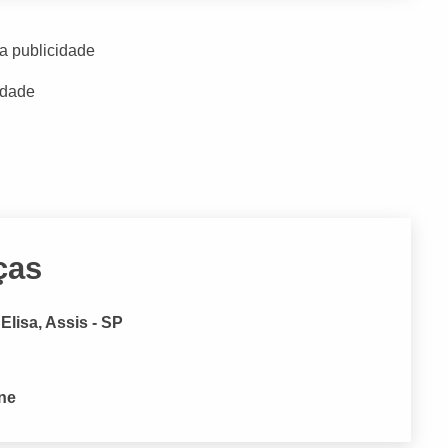
a publicidade
idade
ças
Elisa, Assis - SP
one