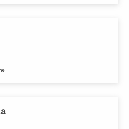
one
za