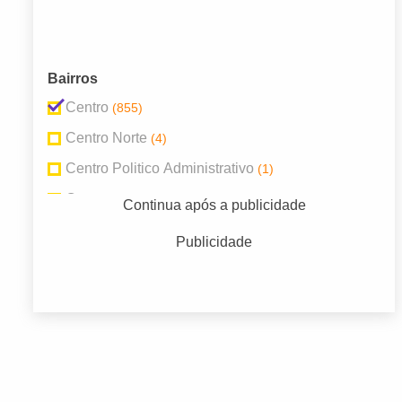
Bairros
Centro
(855)
Centro Norte
(4)
Centro Politico Administrativo
(1)
Cpa
(1)
Continua após a publicidade
Distrito Industrial
(1)
Publicidade
Goiabeiras
(1)
Jardim Cuiabá
(1)
Jardim Itália
(1)
Pedra 90
(7)
Pedregal
(4)