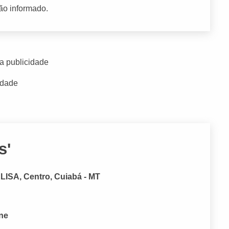
ão informado.
a publicidade
idade
s'
ISA, Centro, Cuiabá - MT
one