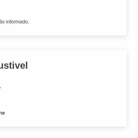
ão informado.
stivel
T
one