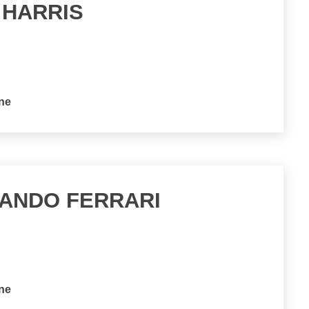
 HARRIS
one
NANDO FERRARI
one