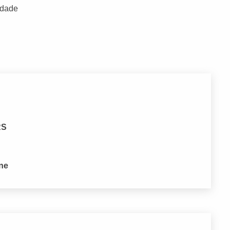
idade
RS
one