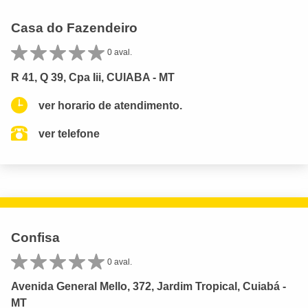
Casa do Fazendeiro
0 aval.
R 41, Q 39, Cpa Iii, CUIABA - MT
ver horario de atendimento.
ver telefone
Confisa
0 aval.
Avenida General Mello, 372, Jardim Tropical, Cuiabá -
MT