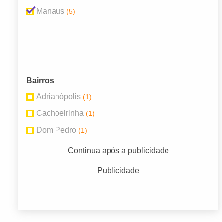
Manaus
(5)
Bairros
Adrianópolis
(1)
Cachoeirinha
(1)
Dom Pedro
(1)
Nossa Senhora das Graças
(1)
Continua após a publicidade
Parque Dez de Novembro
(1)
Publicidade