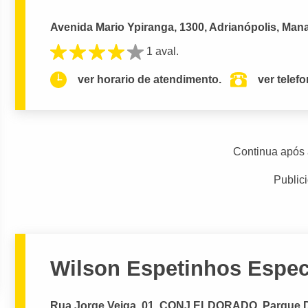
Avenida Mario Ypiranga, 1300, Adrianópolis, Man
1 aval.
ver horario de atendimento.
ver telef
Continua após 
Public
Wilson Espetinhos Espec
Rua Jorge Veiga, 01, CONJ ELDORADO, Parque 