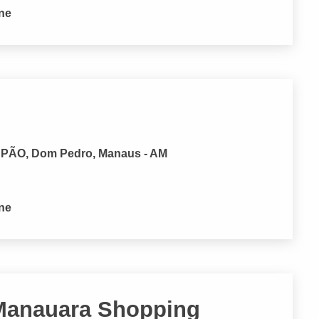
one
 PÃO, Dom Pedro, Manaus - AM
one
 Manauara Shopping