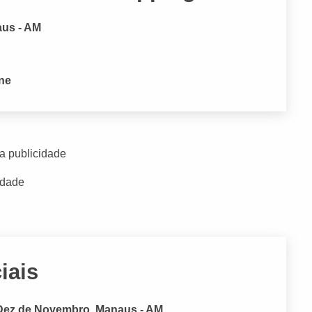
aus - AM
one
a publicidade
idade
iais
Dez de Novembro, Manaus - AM