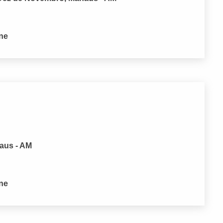
one
aus - AM
one