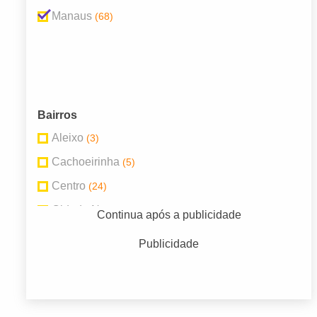
Manaus
(68)
Bairros
Aleixo
(3)
Cachoeirinha
(5)
Centro
(24)
Cidade Nova
(3)
Continua após a publicidade
Distrito Industrial I
(2)
Publicidade
Flores
(4)
Japiim
(2)
Jorge Teixeira
(3)