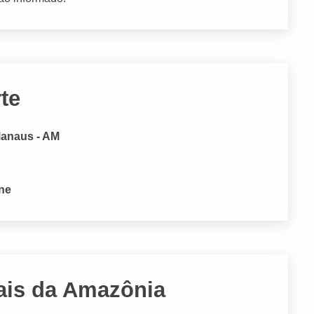
te
Manaus - AM
one
ais da Amazônia