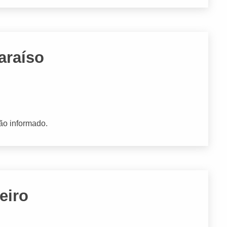
araíso
ão informado.
eiro