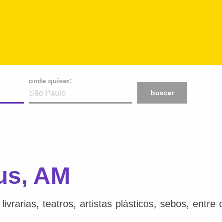
onde quiser:
buscar
us, AM
ivrarias, teatros, artistas plásticos, sebos, entr