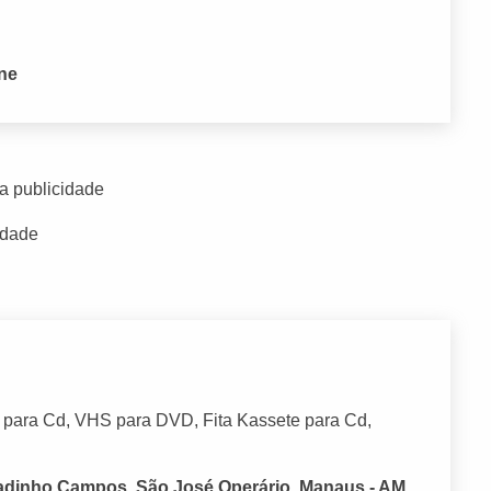
one
a publicidade
idade
l para Cd, VHS para DVD, Fita Kassete para Cd,
rcadinho Campos, São José Operário, Manaus - AM