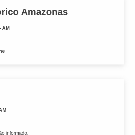
tórico Amazonas
 - AM
one
 AM
ão informado.