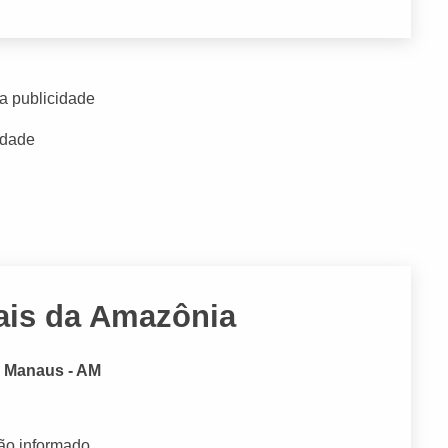
a publicidade
idade
ais da Amazônia
, Manaus - AM
ão informado.