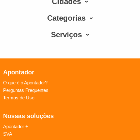
Cidades
Categorias
Serviços
Apontador
O que é o Apontador?
Perguntas Frequentes
Termos de Uso
Nossas soluções
Apontador +
SVA