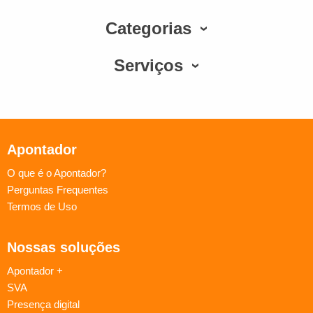
Categorias
Serviços
Apontador
O que é o Apontador?
Perguntas Frequentes
Termos de Uso
Nossas soluções
Apontador +
SVA
Presença digital