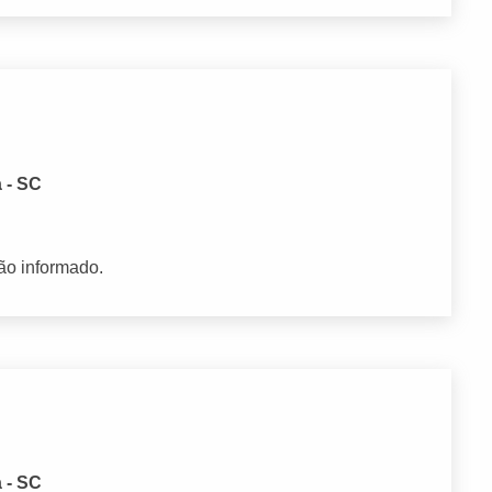
 - SC
ão informado.
 - SC