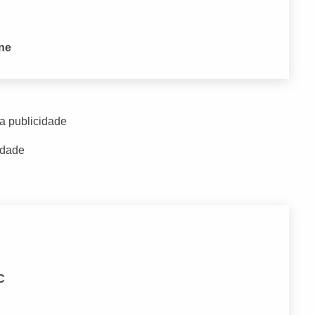
one
a publicidade
idade
C