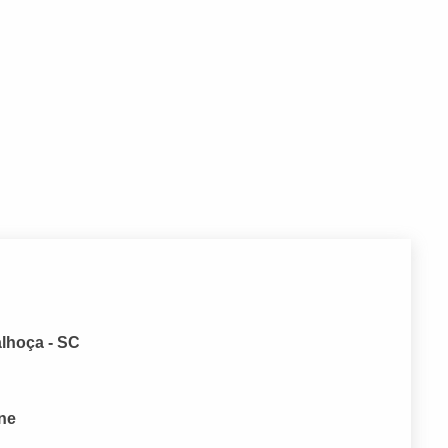
alhoça - SC
one