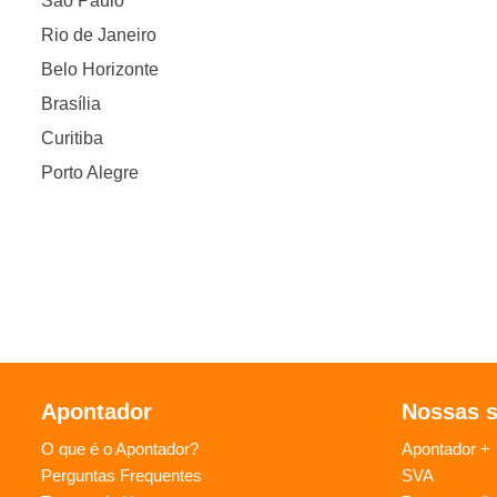
São Paulo
Rio de Janeiro
Belo Horizonte
Brasília
Curitiba
Porto Alegre
Apontador
Nossas 
O que é o Apontador?
Apontador +
Perguntas Frequentes
SVA