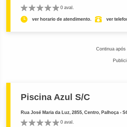
0 aval.
ver horario de atendimento.
ver telef
Continua após 
Public
Piscina Azul S/C
Rua José Maria da Luz, 2855, Centro, Palhoça - S
0 aval.