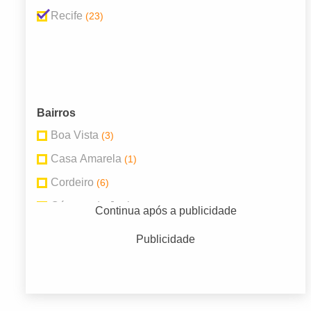
Recife
(23)
Bairros
Boa Vista
(3)
Casa Amarela
(1)
Cordeiro
(6)
Córrego do Jenipapo
(1)
Continua após a publicidade
Ibura
(1)
Publicidade
Imbiribeira
(4)
Iputinga
(2)
Jardim São Paulo
(2)