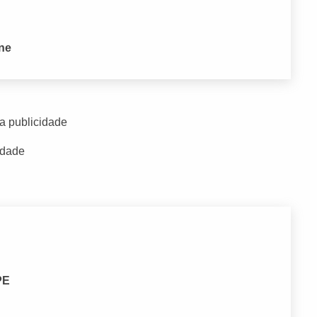
one
a publicidade
idade
PE