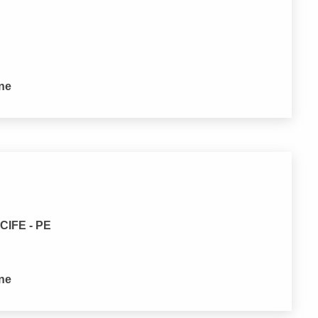
one
CIFE - PE
one