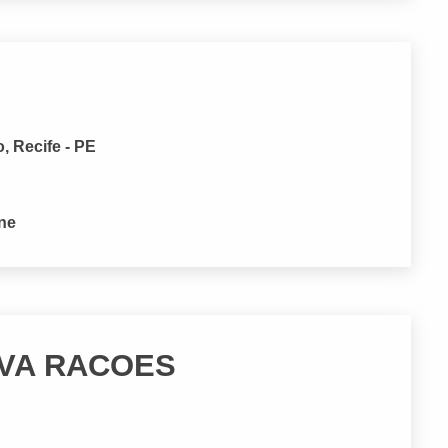
, Recife - PE
one
LVA RACOES