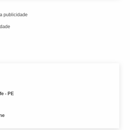
a publicidade
idade
fe - PE
one