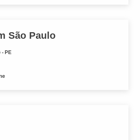
im São Paulo
 - PE
one