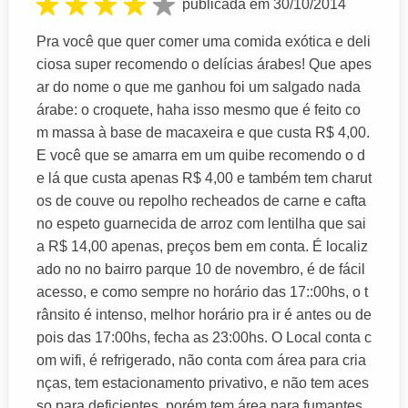
publicada em 30/10/2014
Pra você que quer comer uma comida exótica e deli
ciosa super recomendo o delícias árabes! Que apes
ar do nome o que me ganhou foi um salgado nada
árabe: o croquete, haha isso mesmo que é feito co
m massa à base de macaxeira e que custa R$ 4,00.
E você que se amarra em um quibe recomendo o d
e lá que custa apenas R$ 4,00 e também tem charut
os de couve ou repolho recheados de carne e cafta
no espeto guarnecida de arroz com lentilha que sai
a R$ 14,00 apenas, preços bem em conta. É localiz
ado no no bairro parque 10 de novembro, é de fácil
acesso, e como sempre no horário das 17::00hs, o t
rânsito é intenso, melhor horário pra ir é antes ou de
pois das 17:00hs, fecha as 23:00hs. O Local conta c
om wifi, é refrigerado, não conta com área para cria
nças, tem estacionamento privativo, e não tem aces
so para deficientes, porém tem área para fumantes.