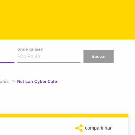
onde quiser:
buscar
afés
Atual:
Net Lan Cyber Cafe
compartilhar