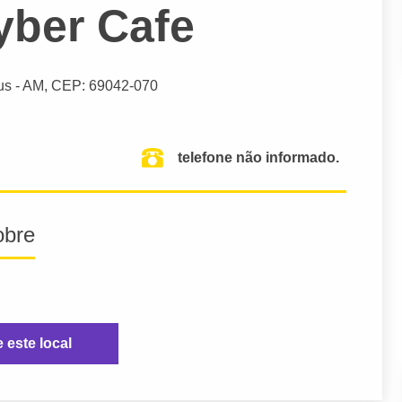
yber Cafe
us
- AM,
CEP: 69042-070
telefone não informado.
obre
e este local