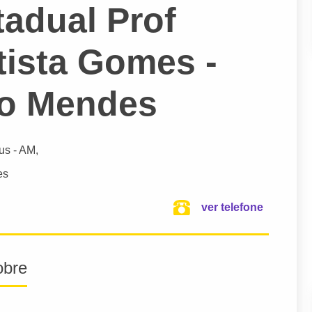
tadual Prof
tista Gomes -
o Mendes
us
- AM,
es
ver telefone
obre