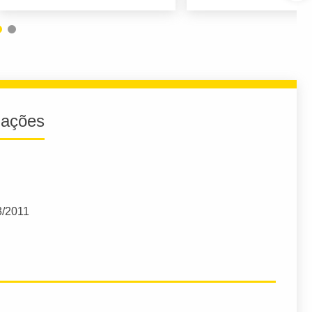
iações
3/2011