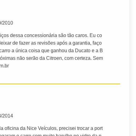
9/2010
iços dessa concessionária são tão caros. Eu co
eixar de fazer as revisões após a garantia, faço
 carro a única coisa que ganhou da Ducato e a B
próximas não serão da Citroen, com certeza. Sem
m.br
3/2014
oficina da Nice Veículos, precisei trocar a port
egaram o carro com muito barulho no vidro da p