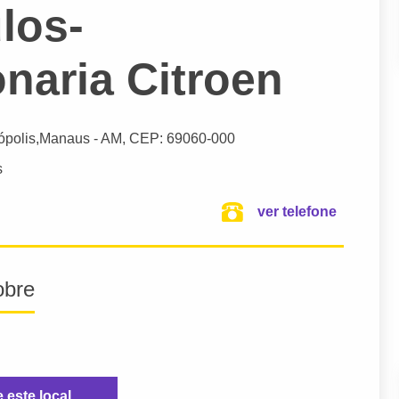
los-
naria Citroen
ópolis,
Manaus
- AM,
CEP: 69060-000
s
ver telefone
obre
e este local