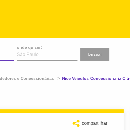
onde quiser:
buscar
dedores e Concessionárias
Atual:
Nice Veiculos-Concessionaria Cit
compartilhar