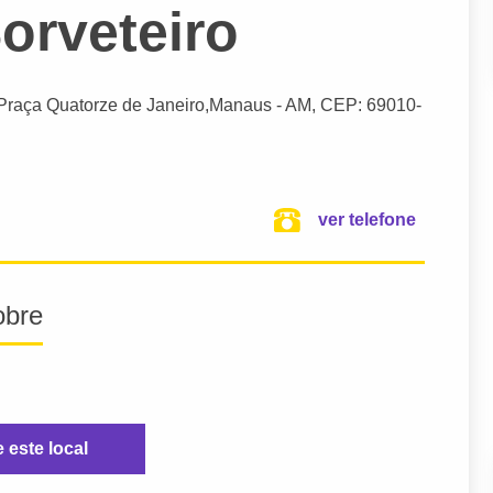
orveteiro
 Praça Quatorze de Janeiro,
Manaus
- AM,
CEP: 69010-
ver telefone
obre
e este local