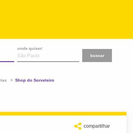
onde quiser:
buscar
rias
Atual:
Shop do Sorveteiro
compartilhar