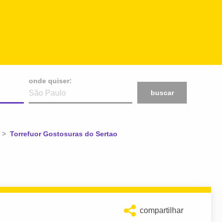
onde quiser:
buscar
Atual:
Torrefuor Gostosuras do Sertao
compartilhar