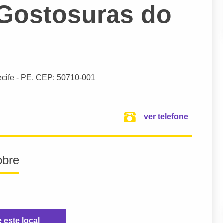
 Gostosuras do
cife
- PE,
CEP: 50710-001
ver telefone
obre
e este local