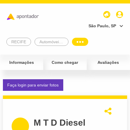
São Paulo, SP
RECIFE
Automóveis e Veículos
Informações
Como chegar
Avaliações
Faça login para enviar fotos
M T D Diesel