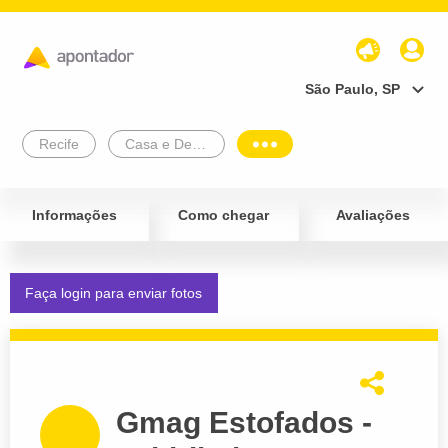
São Paulo, SP
Recife
Casa e Decoração
Informações
Como chegar
Avaliações
Faça login para enviar fotos
Gmag Estofados -