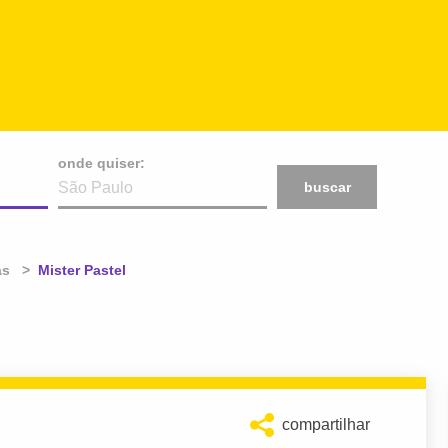
onde quiser:
buscar
as
Atual:
Mister Pastel
compartilhar