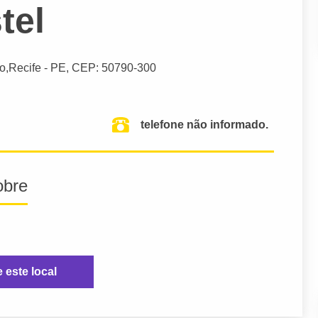
tel
o,
Recife
- PE,
CEP: 50790-300
telefone não informado.
obre
e este local