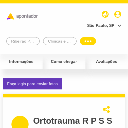
São Paulo, SP
Ribeirão Preto
Clínicas e Diagnósticos
Informações
Como chegar
Avaliações
Faça login para enviar fotos
Ortotrauma R P S S