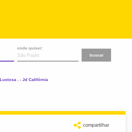
onde quiser:
buscar
Lustosa . - Jd Califórnia
compartilhar