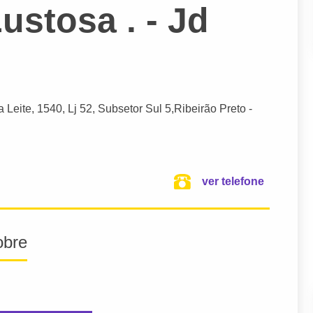
ustosa . - Jd
a Leite
, 1540, Lj 52, Subsetor Sul 5,
Ribeirão Preto
-
ver telefone
obre