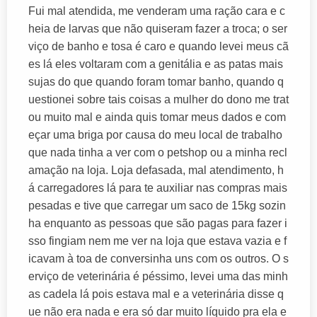
Fui mal atendida, me venderam uma ração cara e c
heia de larvas que não quiseram fazer a troca; o ser
viço de banho e tosa é caro e quando levei meus cã
es lá eles voltaram com a genitália e as patas mais
sujas do que quando foram tomar banho, quando q
uestionei sobre tais coisas a mulher do dono me trat
ou muito mal e ainda quis tomar meus dados e com
eçar uma briga por causa do meu local de trabalho
que nada tinha a ver com o petshop ou a minha recl
amação na loja. Loja defasada, mal atendimento, h
á carregadores lá para te auxiliar nas compras mais
pesadas e tive que carregar um saco de 15kg sozin
ha enquanto as pessoas que são pagas para fazer i
sso fingiam nem me ver na loja que estava vazia e f
icavam à toa de conversinha uns com os outros. O s
erviço de veterinária é péssimo, levei uma das minh
as cadela lá pois estava mal e a veterinária disse q
ue não era nada e era só dar muito líquido pra ela e