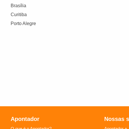
Brasília
Curitiba
Porto Alegre
Apontador
Nossas 
O que é o Apontador?
Apontador +