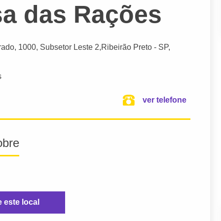
sa das Rações
rado
, 1000, Subsetor Leste 2,
Ribeirão Preto
- SP,
s
ver telefone
obre
e este local