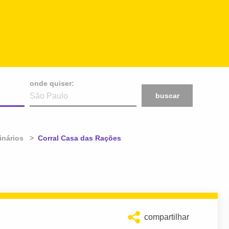
onde quiser:
buscar
inários
Atual:
Corral Casa das Rações
compartilhar