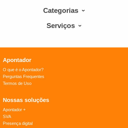
Categorias
Serviços
Apontador
O que é o Apontador?
Perguntas Frequentes
Termos de Uso
Nossas soluções
Apontador +
SVA
Presença digital