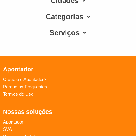
Cidades
Categorias
Serviços
Apontador
O que é o Apontador?
Perguntas Frequentes
Termos de Uso
Nossas soluções
Apontador +
SVA