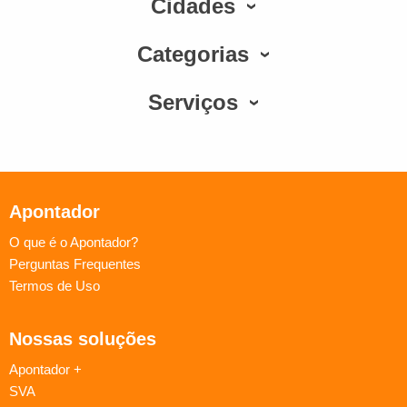
Cidades
Categorias
Serviços
Apontador
O que é o Apontador?
Perguntas Frequentes
Termos de Uso
Nossas soluções
Apontador +
SVA