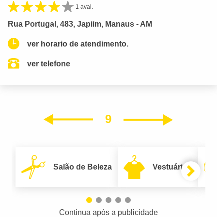
1 aval.
Rua Portugal, 483, Japiim, Manaus - AM
ver horario de atendimento.
ver telefone
9
Próxim
Anterior
Salão de Beleza
Vestuário
Continua após a publicidade