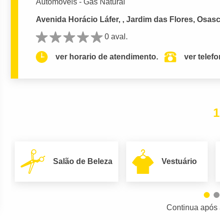
Automóveis - Gás Natural
Avenida Horácio Láfer, , Jardim das Flores, Osas
0 aval.
ver horario de atendimento.
ver telef
1
Salão de Beleza
Vestuário
Continua após 