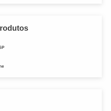
Produtos
 SP
one