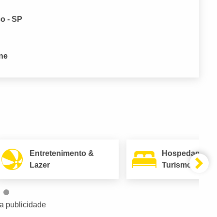
co - SP
one
Entretenimento &
Hospedagem 
Lazer
Turismo
a publicidade