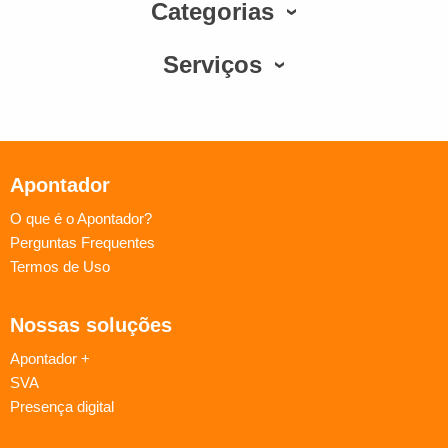
Categorias
Serviços
Apontador
O que é o Apontador?
Perguntas Frequentes
Termos de Uso
Nossas soluções
Apontador +
SVA
Presença digital