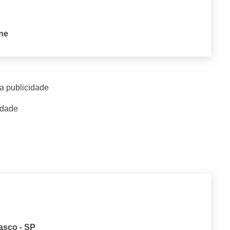
one
a publicidade
idade
asco - SP