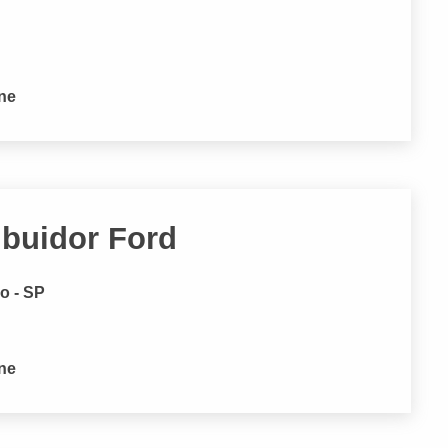
P
one
ibuidor Ford
o - SP
one