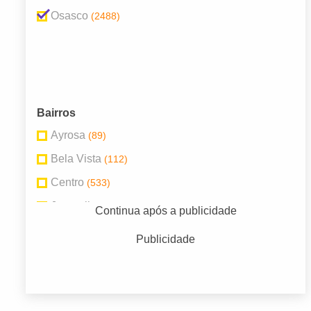
Osasco
(2488)
Bairros
Ayrosa
(89)
Bela Vista
(112)
Centro
(533)
Jaguaribe
(76)
Continua após a publicidade
Km 18
(161)
Publicidade
Piratininga
(92)
Remédios
(68)
Rochdale
(74)