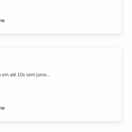
one
 em até 10x sem juros...
one