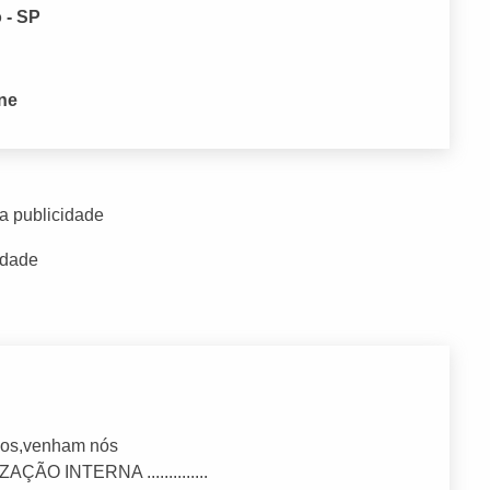
 - SP
one
a publicidade
idade
dos,venham nós
ZAÇÃO INTERNA ..............