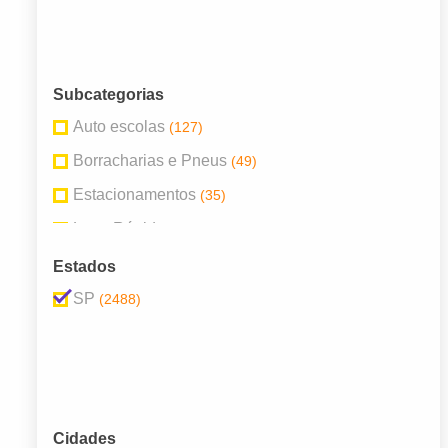
Subcategorias
Auto escolas
(127)
Borracharias e Pneus
(49)
Estacionamentos
(35)
Lava-Rápido
(43)
Locadoras de Veículos
(76)
Estados
Mecânicas e Oficinas
(481)
SP
(2488)
Peças e Acessórios Para Veículos
(456)
Postos de Combustível
(210)
Revendedores e Concessionárias
(860)
Serviços em Veículos
(60)
Cidades