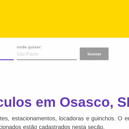
onde quiser:
buscar
culos em Osasco, S
tes, estacionamentos, locadoras e guinchos. O en
acionados estão cadastrados nesta seção.