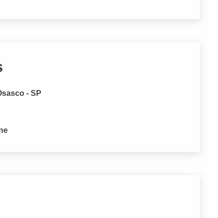
s
Osasco - SP
one