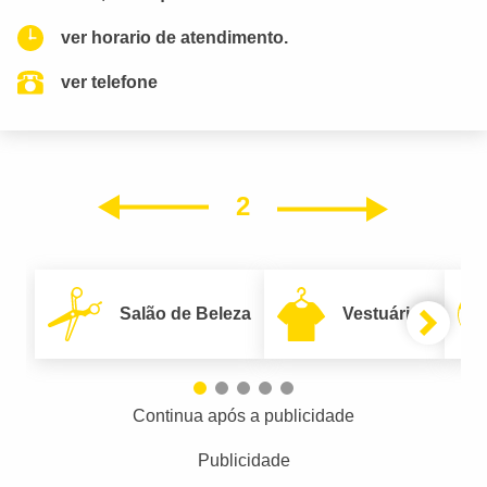
ver horario de atendimento.
ver telefone
2
Próxim
Anterior
Salão de Beleza
Vestuário
Continua após a publicidade
Publicidade