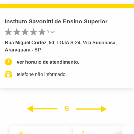
Instituto Savonitti de Ensino Superior
0 aval.
Rua Miguel Cortez, 50, LOJA S-24, Vila Suconasa,
Araraquara - SP
ver horario de atendimento.
telefone não informado.
5
Próxim
Anterior