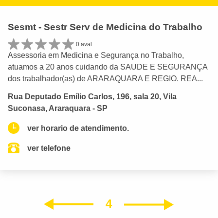
Sesmt - Sestr Serv de Medicina do Trabalho
0 aval.
Assessoria em Medicina e Segurança no Trabalho,
atuamos a 20 anos cuidando da SAUDE E SEGURANÇA
dos trabalhador(as) de ARARAQUARA E REGIO. REA...
Rua Deputado Emílio Carlos, 196, sala 20, Vila
Suconasa, Araraquara - SP
ver horario de atendimento.
ver telefone
4
Próxim
Anterior