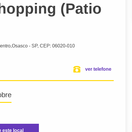
hopping (Patio
entro,
Osasco
- SP,
CEP: 06020-010
ver telefone
obre
e este local